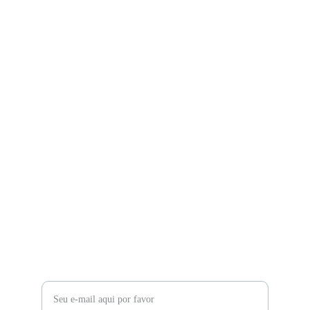
Serviços
Desentupimento Zona Leste
Contato
contato@desentupidorasuprema.com.br
(11) 93018-6000
Suporte
Digite seu e-mail para contato