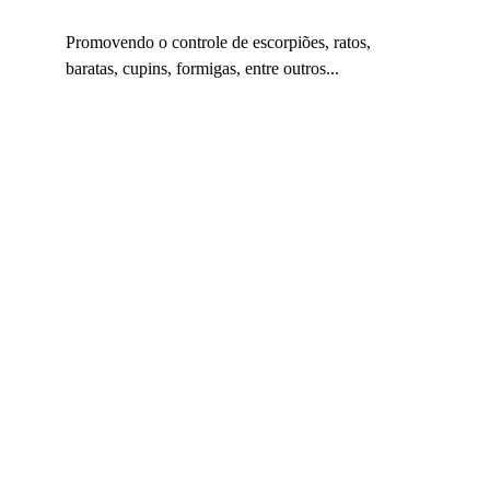
Promovendo o controle de escorpiões, ratos, 
baratas, cupins, formigas, entre outros...
Infraestrutura e 
serviços
Qualidade de Vida
A Vila Aricanduva tem uma infraestrutura 
completa, que inclui:
Escolas públicas e particulares;
Postos de saúde e clínicas médicas;
Igrejas e centros comunitários;