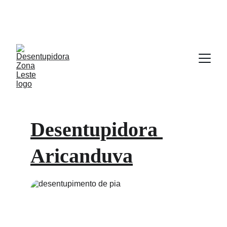
Desentupimento a partir de R$ 76,50 | PEÇA JÁ SEU 
ORÇAMENTO GRATUITO CLICANDO AQUI !!! (11) 
93018-6000
Desentupidora 
Aricanduva