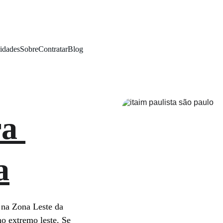
artir de R$ 76,50 | PEÇA JÁ SEU ORÇAMENTO GRATUITO CLICANDO AQUI 
idades
Sobre
Contratar
Blog
a 
a
 na Zona Leste da 
no extremo leste. Se 