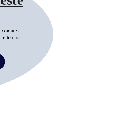
 contate a 
o e temos 